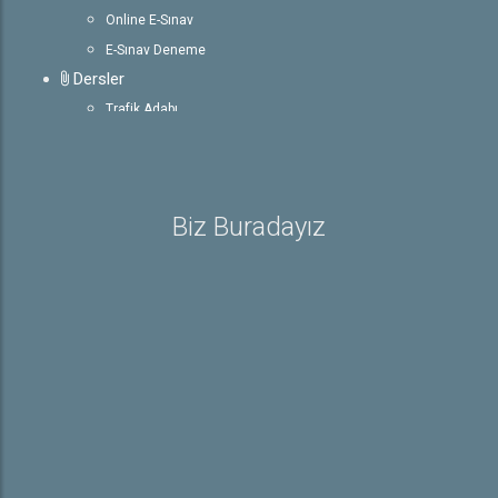
Online E-Sınav
E-Sınav Deneme
Dersler
Trafik Adabı
İlk Yardım
Araç Tekniği
Trafik ve Çevre Bilgisi
Biz Buradayız
Rehber
Ehliyetle İlgili Bilgiler
Sürücü Belgeleri
E-Sınav Detayları
Trafik İşaretleri
Güvenli Trafik
Ehliyetgo.com Giriş
Hakkında
Hakkımızda
Galeri