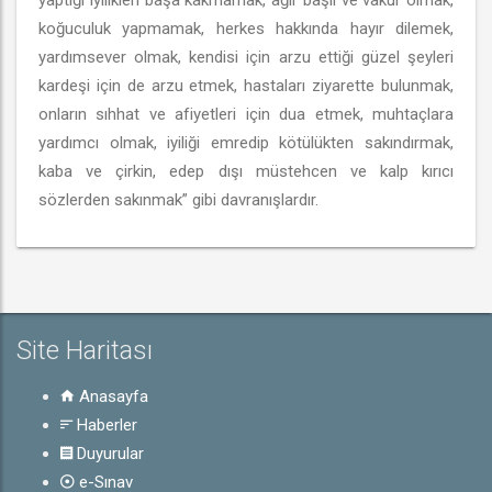
yaptığı iyilikleri başa kakmamak, ağır başlı ve vakur olmak,
koğuculuk yapmamak, herkes hakkında hayır dilemek,
yardımsever olmak, kendisi için arzu ettiği güzel şeyleri
kardeşi için de arzu etmek, hastaları ziyarette bulunmak,
onların sıhhat ve afiyetleri için dua etmek, muhtaçlara
yardımcı olmak, iyiliği emredip kötülükten sakındırmak,
kaba ve çirkin, edep dışı müstehcen ve kalp kırıcı
sözlerden sakınmak” gibi davranışlardır.
Site Haritası
Anasayfa
Haberler
Duyurular
e-Sınav