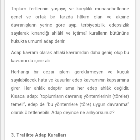
Toplum fertlerinin yaşayış ve karşılıklı münasebetlerine
genel ve ortak bir tarzda hâkim olan ve aksine
davranışların yerine göre ayıp, terbiyesizlik, edepsizlik
sayılarak kınandığı ahlâkî ve içtimaî kuralların bütününe
hukukta umumi adap denir.
Adap kavram olarak ahlaki kavramdan daha geniş olup bu
kavramı da içine alır.
Herhangi bir cezai işlem gerektirmeyen ve küçük
sayılabilecek hata ve kusurlar edep kavramının kapsamına
girer. Her ahlâk edeptir ama her edep ahlâk değildir.
Kısaca; adap; “toplumların davranış yöntemlerinin (töreler)
temeli”, edep de “bu yöntemlere (töre) uygun davranma”
olarak özetlenebilir. Adap deyince ne anlıyorsunuz?
3. Trafikte Adap Kuralları