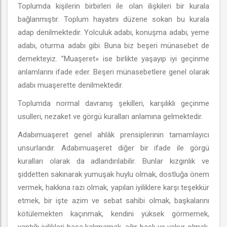
Toplumda kişilerin birbirleri ile olan ilişkileri bir kurala
bağlanmıştır. Toplum hayatını düzene sokan bu kurala
adap denilmektedir. Yolculuk adabı, konuşma adabı, yeme
adabı, oturma adabı gibi. Buna biz beşeri münasebet de
demekteyiz. ”Muaşeret» ise birlikte yaşayıp iyi geçinme
anlamlarını ifade eder. Beşeri münasebetlere genel olarak
adabı muaşerette denilmektedir.
Toplumda normal davranış şekilleri, karşılıklı geçinme
usulleri, nezaket ve görgü kuralları anlamına gelmektedir.
Adabımuaşeret genel ahlâk prensiplerinin tamamlayıcı
unsurlarıdır. Adabımuaşeret diğer bir ifade ile görgü
kuralları olarak da adlandırılabilir. Bunlar kızgınlık ve
şiddetten sakınarak yumuşak huylu olmak, dostluğa önem
vermek, hakkına razı olmak, yapılan iyiliklere karşı teşekkür
etmek, bir işte azim ve sebat sahibi olmak, başkalarını
kötülemekten kaçınmak, kendini yüksek görmemek,